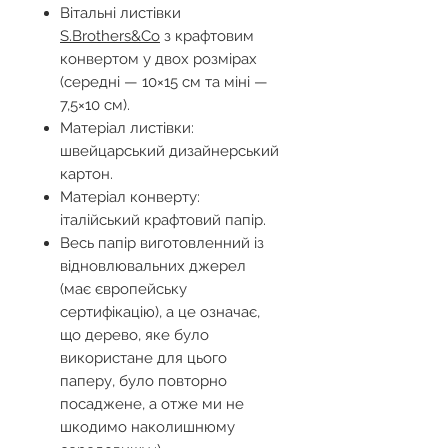
Вітальні листівки
S.Brothers&Co
з крафтовим
конвертом у двох розмірах
(середні — 10×15 см та міні —
7,5×10 см).
Матеріал листівки:
швейцарський дизайнерський
картон.
Матеріал конверту:
італійський крафтовий папір.
Весь папір виготовленний із
відновлювальних джерел
(має європейську
сертифікацію), а це означає,
що дерево, яке було
використане для цього
паперу, було повторно
посаджене, а отже ми не
шкодимо наколишнюму