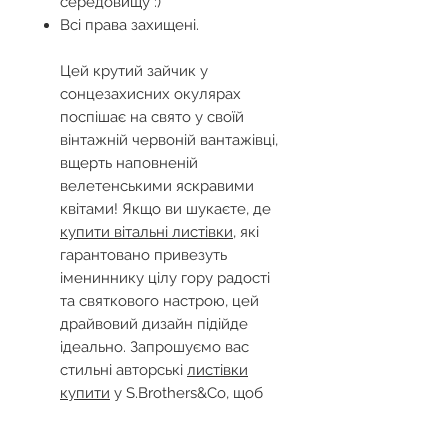
середовищу :)
Всі права захищені.
Цей крутий зайчик у
сонцезахисних окулярах
поспішає на свято у своїй
вінтажній червоній вантажівці,
вщерть наповненій
велетенськими яскравими
квітами! Якщо ви шукаєте, де
купити вітальні листівки
, які
гарантовано привезуть
імениннику цілу гору радості
та святкового настрою, цей
драйвовий дизайн підійде
ідеально. Запрошуємо вас
стильні авторські
листівки
купити
у S.Brothers&Co, щоб
зробити своє привітання по-
справжньому оригінальним,