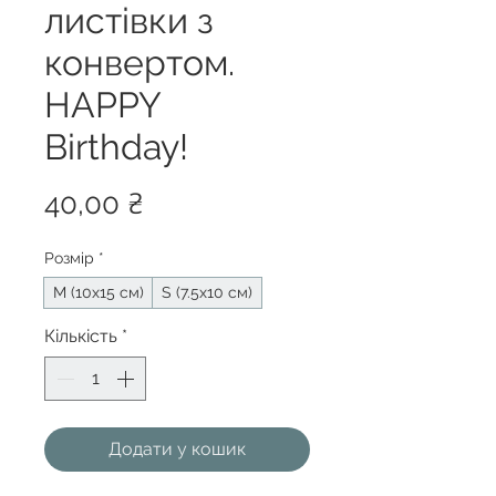
листівки з
конвертом.
HAPPY
Birthday!
Ціна
40,00 ₴
Розмір
*
М (10х15 см)
S (7.5х10 см)
Кількість
*
Додати у кошик