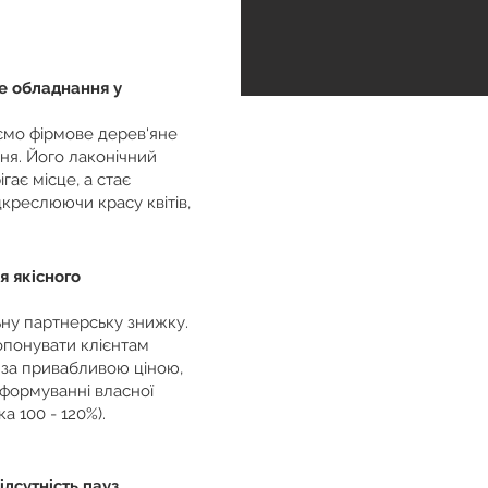
е обладнання у
мо фірмове дерев'яне
ня. Його лаконічний
гає місце, а стає
дкреслюючи красу квітів,
я якісного
ьну партнерську знижку.
опонувати клієнтам
 за привабливою ціною,
 формуванні власної
ка 100 - 120%).
ідсутність пауз.