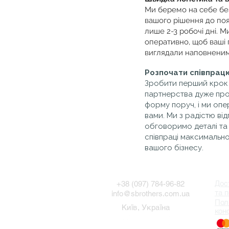
Ми беремо на себе бе
вашого рішення до появ
лише 2-3 робочі дні. 
оперативно, щоб ваші 
виглядали наповненим
Розпочати співпрац
Зробити перший крок
партнерства дуже про
форму поруч, і ми опе
вами. Ми з радістю від
обговоримо деталі та
співпраці максимальн
вашого бізнесу.
Дос
+38 (097) 784-96-82
та
п
info@sbrothers.com.ua
Пол
Київ, Україна
кон