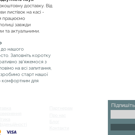
зкоштовну доставку. Від
и листівок на касі -
Ми працюємо
полиці завжди
и та актуальними.
ю
 до нашого
сто. Заповніть коротку
ративно зв'яжемося з
повімо на всі запитання,
 зробимо старт нашої
о комфортним для
Підпишіть
тавка
Партнерам
овернення
Про нас
ітика
Блог
фіденційності
Контакти