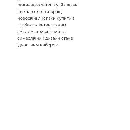
родинного затишку. Якщо ви
шукаєте, де найкращі
новорічні листівки купити
з
глибоким автентичним
змістом, цей світлий та
символічний дизайн стане
ідеальним вибором.
Запрошуємо вас до каталогу
S.Brothers&Co, де можна такі
особливі
купити різдвяні
листівки
, щоб передати
найріднішим свої найщиріші
побажання та частинку
справжнього зимового дива.
Доставка і повернення
Ми вкладаємо душу в кожну
листівку, швидко пакуємо і