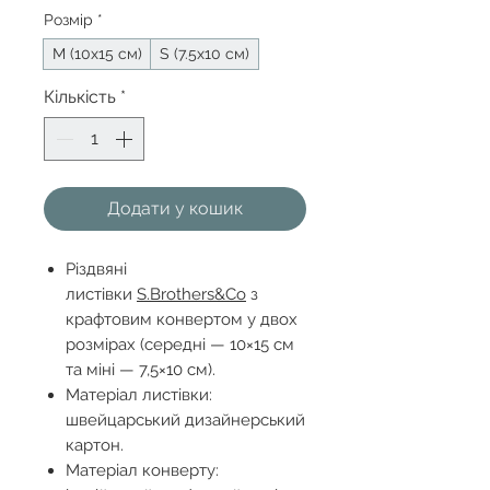
Розмір
*
М (10х15 см)
S (7.5х10 см)
Кількість
*
Додати у кошик
Різдвяні
листівки
S.Brothers&Co
з
крафтовим конвертом у двох
розмірах (середні — 10×15 см
та міні — 7,5×10 см).
Матеріал листівки:
швейцарський дизайнерський
картон.
Матеріал конверту: