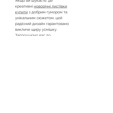
Якщо ви шукаєте, де
креативні
новорічні листівки
купити
з добрим гумором та
унікальним сюжетом, цей
радісний дизайн гарантовано
викличе щиру усмішку.
Запрошуємо вас до
S.Brothers&Co, де можна такі
оригінальні
купити різдвяні
листівки
, щоб подарувати
друзям і рідним найтепліші
емоції та краплинку
справжнього дива.
Доставка і повернення
Ми вкладаємо душу в кожну
листівку, швидко пакуємо і
відправляємо ваші замовлення
Поки що немає відгуків