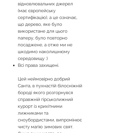
відновлювальних джерел
(має європейську
сертифікацію), а це означає,
що дерево, яке було
використане для цього
паперу, було повторно
посаджене, а отже ми не
шкодимо наколишнюму
середовищу :)
Всі права захищені.
Цей неймовірно добрий
Санта, в пухнастій білосніжній
бороді якого розгорнувся
справжній гірськолижний
курорт із крихітними
лижниками та
сноубордистами, випромінює
чисту магію зимових свят.