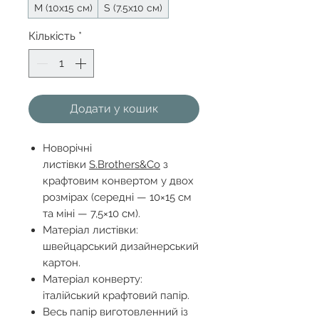
М (10х15 см)
S (7.5х10 см)
Кількість
*
Додати у кошик
Новорічні
листівки
S.Brothers&Co
з
крафтовим конвертом у двох
розмірах (середні — 10×15 см
та міні — 7,5×10 см).
Матеріал листівки:
швейцарський дизайнерський
картон.
Матеріал конверту:
італійський крафтовий папір.
Весь папір виготовленний із