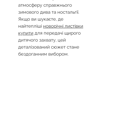
атмосферу справжнього
зимового дива та ностальгії.
Якщо ви шукаєте, де
найтепліші
новорічні листівки
купити
для передачі щирого
дитячого захвату, цей
деталізований сюжет стане
бездоганним вибором.
Запрошуємо вас до каталогу
S.Brothers&Co, де можна такі
унікальні
купити різдвяні
листівки
, щоб подарувати
близьким людям незабутні
емоції та краплинку святкової
магії.
Доставка і повернення
Ми вкладаємо душу в кожну