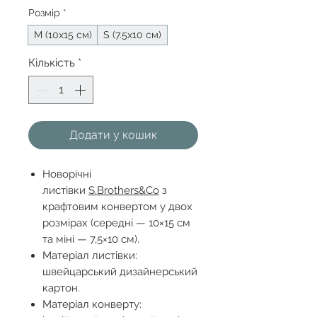
Розмір
*
М (10х15 см)
S (7.5х10 см)
Кількість
*
Додати у кошик
Новорічні
листівки
S.Brothers&Co
з
крафтовим конвертом у двох
розмірах (середні — 10×15 см
та міні — 7,5×10 см).
Матеріал листівки:
швейцарський дизайнерський
картон.
Матеріал конверту: