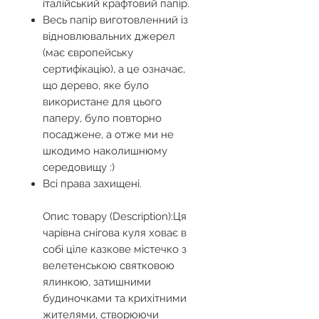
італійський крафтовий папір.
Весь папір виготовленний із
відновлювальних джерел
(має європейську
сертифікацію), а це означає,
що дерево, яке було
використане для цього
паперу, було повторно
посаджене, а отже ми не
шкодимо наколишнюму
середовищу :)
Всі права захищені.
Опис товару (Description):Ця
чарівна снігова куля ховає в
собі ціле казкове містечко з
велетенською святковою
ялинкою, затишними
будиночками та крихітними
жителями, створюючи