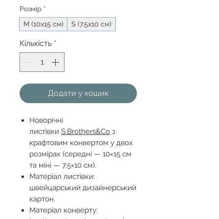
Розмір
*
М (10х15 см)
S (7.5х10 см)
Кількість
*
Додати у кошик
Новорічні
листівки
S.Brothers&Co
з
крафтовим конвертом у двох
розмірах (середні — 10×15 см
та міні — 7,5×10 см).
Матеріал листівки:
швейцарський дизайнерський
картон.
Матеріал конверту: