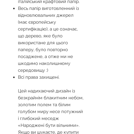
італійський крафтовий папір.
Весь папір виготовленний із
відновлювальних джерел
(має європейську
сертифікацію), а це означає,
що дерево, яке було
використане для цього
паперу, було повторно
посаджене, а отже ми не
шкодимо наколишнюму
середовищу :)
Всі права захищені.
Цей надихаючий дизайн із
безкрайнім блакитним небом,
золотим полем та білим
голубом миру несе потужний
і глибокий меседж
«Народжені бути вільними».
Якщо ви шукаєте, де
купити