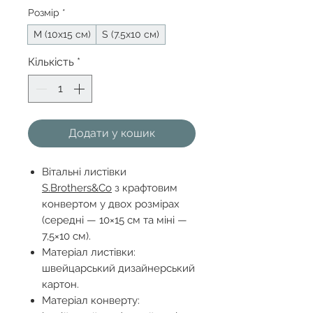
Розмір
*
М (10х15 см)
S (7.5х10 см)
Кількість
*
Додати у кошик
Вітальні листівки
S.Brothers&Co
з крафтовим
конвертом у двох розмірах
(середні — 10×15 см та міні —
7,5×10 см).
Матеріал листівки:
швейцарський дизайнерський
картон.
Матеріал конверту: