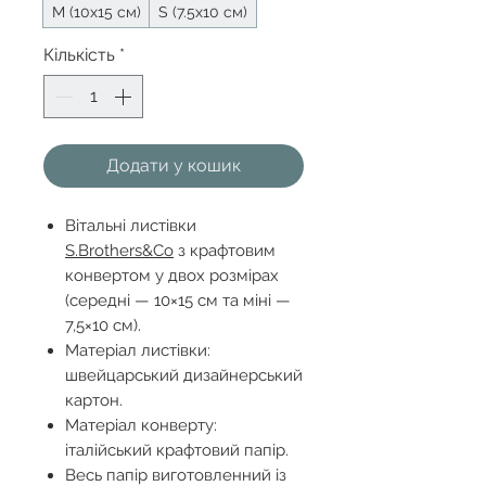
М (10х15 см)
S (7.5х10 см)
Кількість
*
Додати у кошик
Вітальні листівки
S.Brothers&Co
з крафтовим
конвертом у двох розмірах
(середні — 10×15 см та міні —
7,5×10 см).
Матеріал листівки:
швейцарський дизайнерський
картон.
Матеріал конверту:
італійський крафтовий папір.
Весь папір виготовленний із